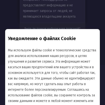
предоставляет информацию и не
принимает запросы от людей, не
являющихся владельцами аккаунта.
Была ли данная информация полезной?
Уведомление о файлах Cookie
Да
Нет
Мы используем файлы cookie и технологические средства
для анализа использования наших ресурсов, в целях
улучшения и развития сервиса. Эта информация может
касаться ваших предпочтений или вашего устройства и в
Новости
основном используется для того, чтобы сайт работал так,
как вы ожидаете. Эти данные обычно не идентифицируют
Сообщество
вас напрямую, но могут сделать ваш опыт работы в
интернете более персонализируемым. Соглашаясь на
Поддержка
использование файлов cookie, вы сохраняете контроль за
своими данными и можете в любой момент изменить или
О компании